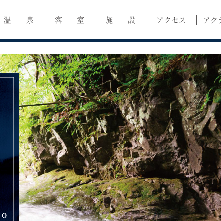
温 泉
客 室
施 設
アクセス
アク