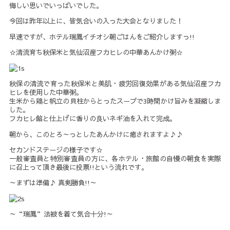
悔しい思いでいっぱいでした。
今回は昨年以上に、皆気合いの入った大会となりました！
早速ですが、ホテル瑞鳳イチオシ朝ごはんをご紹介しますっ!!
☆清流育ち秋保米と気仙沼産フカヒレの中華あんかけ粥☆
秋保の清流で育った秋保米と美肌・疲労回復効果がある気仙沼産フカ
ヒレを使用した中華粥。
生米から鶏と帆立の貝柱からとったスープで3時間かけ旨みを凝縮しま
した。
フカヒレ餡と仕上げに香りの良いネギ油を入れて完成。
朝から、このとろ～っとしたあんかけに癒されますよ♪♪
セカンドステージの様子です☆
一般審査員と特別審査員の方に、各ホテル・旅館の自慢の朝食を実際
に召上って頂き最後に投票!!という流れです。
～まずは準備♪ 真剣勝負!!～
～“瑞鳳”法被を着て気合十分!～