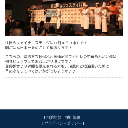
注目のファイナルステージは11月30日（水）です!
朝ごはん日本一をめざして頑張ります!!
こちらの、清流育ち秋保米と気仙沼産フカヒレの中華あんかけ粥は
朝食ビュッフェでお召上がり頂けます♪
普段朝食より睡眠を優先される方も、瑞鳳にご宿泊頂いた朝は
早起きをしてみてはいかがでしょうか♪♪
宿泊約款
採用情報
プライバシーポリシー