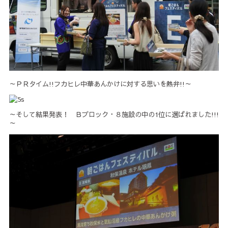
～ＰＲタイム!!フカヒレ中華あんかけに対する思いを熱弁!!～
～そして結果発表！ Ｂブロック・８施設の中の1位に選ばれました!!!
～