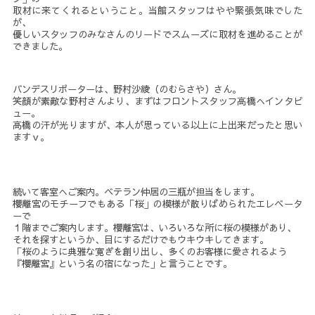
取材に来てくれるということ。当館スタッフはやや緊張気味でした
が、
優しいスタッフのみなさんのリードでスムーズに取材を進めることが
できました。
バンデスリポーターは、野村沙綾（のむらさや）さん。
笑顔が素敵な野村さんより、まずはフロントスタッフ高橋へインタビ
ュー。
高橋の汗が光りますが、本人が思っている以上に上出来だったと思い
ますｖ。
続いて客室へご案内。ベテラン仲居の三瓶が担当をします。
櫻離宮のモチーフでもある「桜」の模様が散りばめられたエレベータ
ーで
１階までご案内します。櫻離宮は、いろいろな所に桜の模様があり、
それを探すというか、目にするだけでもウキウキしてきます。
「桜のように典雅な寛ぎを創り出し、多くのお客様に愛されるよう
『櫻離宮』という名の宿になった」と言うことです。