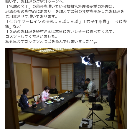
続いて、お料理のご紹介シーンへ。
「宮城の名工」の称号を頂いている櫻離宮料理長高橋の料理は、
地場のものを中心にあまり手を加えずに旬の食材を生かしたお料理を
ご用意させて頂いております。
「仙台牛サーロインの豆乳しゃぶしゃぶ」「穴子牛蒡巻」「うに釜
飯」など
１３品のお料理を野村さんは本当においしそ～に食べてくれて、
コメントしてくださいました。
私も思わずゴックンとつばを飲んでしまいました^^;。