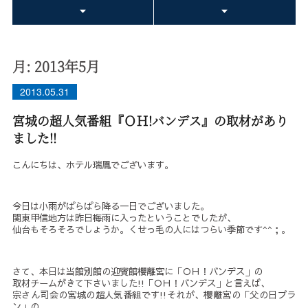
月:
2013年5月
2013.05.31
宮城の超人気番組『ＯＨ!バンデス』の取材があり
ました!!
こんにちは、ホテル瑞鳳でございます。
今日は小雨がぱらぱら降る一日でございました。
関東甲信地方は昨日梅雨に入ったということでしたが、
仙台もそろそろでしょうか。くせっ毛の人にはつらい季節です^^；。
さて、本日は当館別館の迎賓館櫻離宮に「ＯＨ！バンデス」の
取材チームがきて下さいました!!「ＯＨ！バンデス」と言えば、
宗さん司会の宮城の超人気番組です!!それが、櫻離宮の「父の日プラ
ン」の