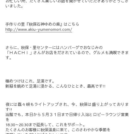
お忙しい所、たくさん楽しいお話を聞かせていただきありがとうござ
いました。
手作りの里『秋保石神ゆめの森』はこちら
http://www.akiu-yumenomori.com/
さらに、秋保・里センターにはハンバーグでおなじみの
「ＨＡＣＨＩ」さんがお店をだされているので、グルメも満喫できま
す。
極めつけはこれ、足湯です。
新緑を眺めて足湯に浸かる、こんなひととき、最高です!!
夜には磊々峡もライトアップされ、今、秋保は盛り上がっておりま
す!!
当館でも、本日から５月３１日まで日帰り入浴とロビーラウンジ営業
を
18:30～20:30まで延長して、これをサポート。
たくさんのお客様に秋保温泉に来て、このさわやかな季節を