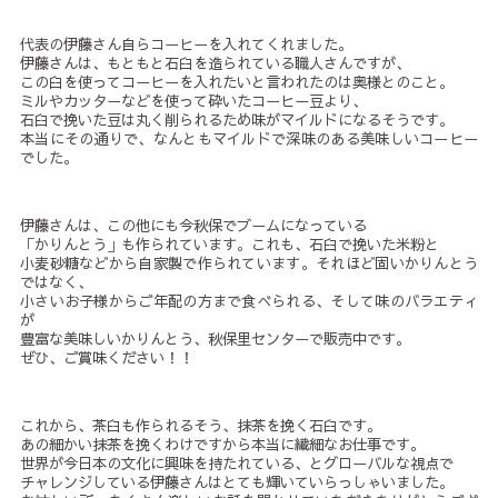
代表の伊藤さん自らコーヒーを入れてくれました。
伊藤さんは、もともと石臼を造られている職人さんですが、
この臼を使ってコーヒーを入れたいと言われたのは奥様とのこと。
ミルやカッターなどを使って砕いたコーヒー豆より、
石臼で挽いた豆は丸く削られるため味がマイルドになるそうです。
本当にその通りで、なんともマイルドで深味のある美味しいコーヒー
でした。
伊藤さんは、この他にも今秋保でブームになっている
「かりんとう」も作られています。これも、石臼で挽いた米粉と
小麦砂糖などから自家製で作られています。それほど固いかりんとう
ではなく、
小さいお子様からご年配の方まで食べられる、そして味のバラエティ
が
豊富な美味しいかりんとう、秋保里センターで販売中です。
ぜひ、ご賞味ください！！
これから、茶臼も作られるそう、抹茶を挽く石臼です。
あの細かい抹茶を挽くわけですから本当に繊細なお仕事です。
世界が今日本の文化に興味を持たれている、とグローバルな視点で
チャレンジしている伊藤さんはとても輝いていらっしゃいました。