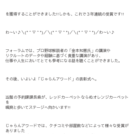
を獲得することができました!!しかも、これで３年連続の受賞です!!
わ～い♪＼(*＾▽＾*)／＼(*＾▽＾*)／＼(*＾▽＾*)／わ～い♪
フォーラムでは、プロ野球解説者の「金本知憲氏」の講演や
リクルートのデータや経験に基づく貴重な講演があり、
仕事や人生においてとても参考になる話を聴くことができました。
その後、いよいよ「じゃらんアワード」の表彰式へ。
当館の予約課課長森が、レッドカーペットならぬオレンジカーペット
を
颯爽と歩いてステージへ向かいます!!
じゃらんアワードでは、クチコミや部屋数などによって様々な受賞が
ありました