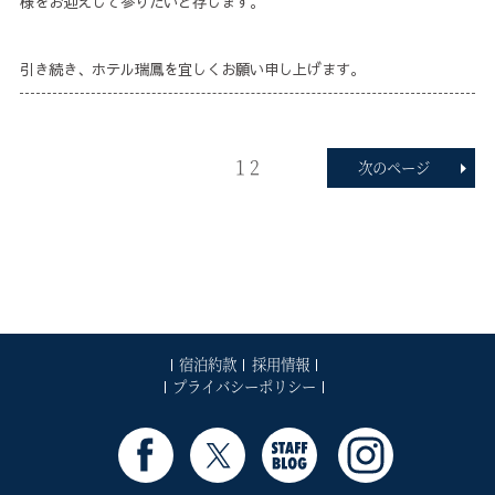
様をお迎えして参りたいと存じます。
引き続き、ホテル瑞鳳を宜しくお願い申し上げます。
投
ペ
ペ
1
2
次のページ
稿
ー
ー
の
ペ
ジ
ジ
ー
ジ
送
り
宿泊約款
採用情報
プライバシーポリシー