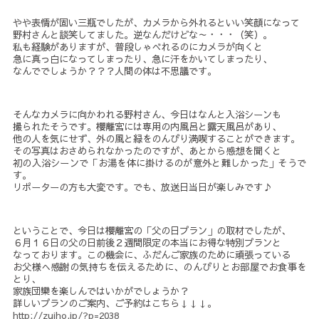
やや表情が固い三瓶でしたが、カメラから外れるといい笑顔になって
野村さんと談笑してました。逆なんだけどな～・・・（笑）。
私も経験がありますが、普段しゃべれるのにカメラが向くと
急に真っ白になってしまったり、急に汗をかいてしまったり、
なんででしょうか？？？人間の体は不思議です。
そんなカメラに向かわれる野村さん、今日はなんと入浴シーンも
撮られたそうです。櫻離宮には専用の内風呂と露天風呂があり、
他の人を気にせず、外の風と緑をのんびり満喫することができます。
その写真はおさめられなかったのですが、あとから感想を聞くと
初の入浴シーンで「お湯を体に掛けるのが意外と難しかった」そうで
す。
リポーターの方も大変です。でも、放送日当日が楽しみです♪
ということで、今日は櫻離宮の「父の日プラン」の取材でしたが、
６月１６日の父の日前後２週間限定の本当にお得な特別プランと
なっております。この機会に、ふだんご家族のために頑張っている
お父様へ感謝の気持ちを伝えるために、のんびりとお部屋でお食事を
とり、
家族団欒を楽しんではいかがでしょうか？
詳しいプランのご案内、ご予約はこちら↓↓↓。
http://zuiho.jp/?p=2038