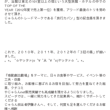
が、当館は東北の101室以上の宿という大型旅館・ホテルの中での
TOP OF THE
YEAR（2012年度で売上第一位）を獲得、アワード最後のトリを努め
させて頂き、
じゃらんのトレードマークである「旅行カバン」型の記念盾を頂きま
した。
これで、２０１０年、２０１１年、２０１２年の「３冠の盾」が揃い
ました。
。+。゜☆ヤッタァ(o゜∀゜从゜∀゜o)ヤッタァ☆゜。+。
『感動創出劇場』をテーマに、日々お食事やサービス、イベント等の
工夫・改善
に取り組み、お客様に喜ばれるお宿を目指して努力を重ねてきた結
果、クチコミ
やじゃらんnet販売実績でも高成績を残せるようになりました。
スピーチでは、一緒に努力をしてきた従業員へ、細かくサポートして
くださる
じゃらん担当者伊藤さんへ、そして、何度も足を運んでくださるお客
様へ感謝