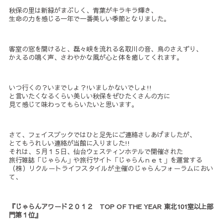
秋保の里は新緑がまぶしく、青葉がキラキラ輝き、
生命の力を感じる一年で一番美しい季節となりました。
客室の窓を開けると、磊々峡を流れる名取川の音、鳥のさえずり、
かえるの鳴く声、さわやかな風が心と体を癒してくれます。
いつ行くの？いまでしょ？!いましかないでしょ!!
と言いたくなるくらい美しい秋保をぜひたくさんの方に
見て感じて味わってもらいたいと思います。
さて、フェイスブックではひと足先にご連絡さしあげましたが、
とてもうれしい連絡が当館に入りました!!
それは、５月１５日、仙台ウェスティンホテルで開催された
旅行雑誌「じゃらん」や旅行サイト「じゃらんｎｅｔ」を運営する
（株）リクルートライフスタイルが主催のじゃらんフォーラムにおい
て、
『じゃらんアワード２０１２ TOP OF THE YEAR 東北101室以上部
門第１位』