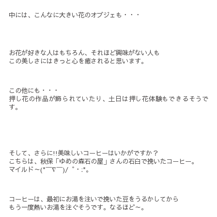
中には、こんなに大きい花のオブジェも・・・
お花が好きな人はもちろん、それほど興味がない人も
この美しさにはきっと心を癒されると思います。
この他にも・・・
押し花の作品が飾られていたり、土日は押し花体験もできるそうで
す。
そして、さらに!!美味しいコーヒーはいかがですか？
こちらは、秋保「ゆめの森石の屋」さんの石臼で挽いたコーヒー。
マイルド～(*￣∇￣)/゜・:*。
コーヒーは、最初にお湯を注いで挽いた豆をうるかしてから
もう一度熱いお湯を注ぐそうです。なるほど～。