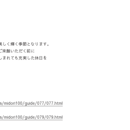
美しく輝く季節となります。
ご来館いただく前に
しまれても充実した休日を
ka/midori100/guide/077/077.html
ka/midori100/guide/079/079.html