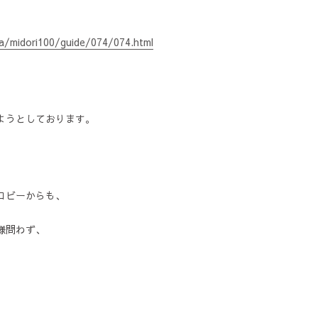
ka/midori100/guide/074/074.html
ようとしております。
ロビーからも、
様問わず、
。