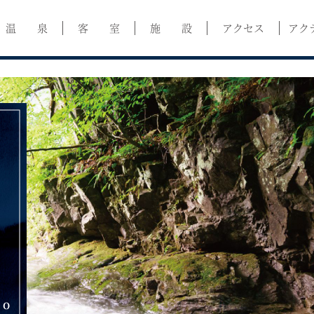
温 泉
客 室
施 設
アクセス
アク