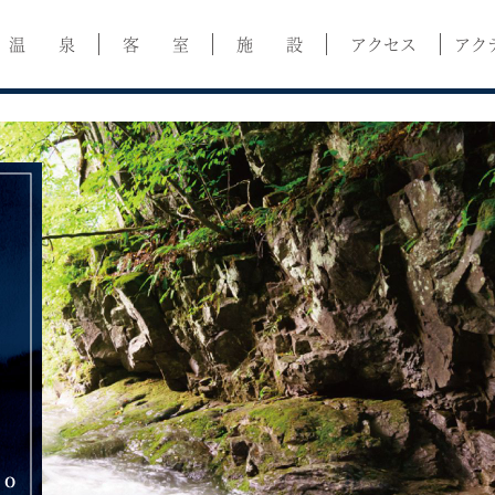
温 泉
客 室
施 設
アクセス
アク