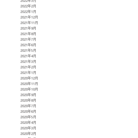
2022年3月
2022年2月
2022年1月
2021年12月
2021年11月
2021年9月
2021年8月
2021年7月
2021年6月
2021年5月
2021年4月
2021年3月
2021年2月
2021年1月
2020年12月
2020年11月
2020年10月
2020年9月
2020年8月
2020年7月
2020年6月
2020年5月
2020年4月
2020年3月
2020年2月