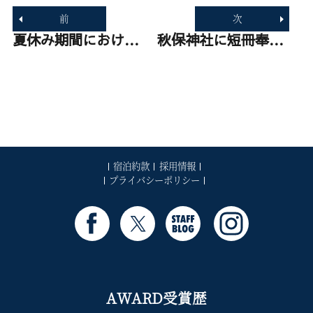
稿
前
次
ナ
ビ
過
夏休み期間における日帰りプール営業日のご案内
次
秋保神社に短冊奉納いたしました
ゲ
去
の
ー
の
投
シ
投
稿:
ョ
稿:
ン
宿泊約款
採用情報
プライバシーポリシー
AWARD受賞歴