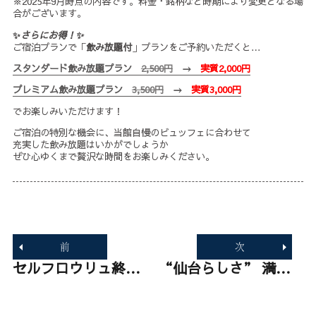
※2025年9月時点の内容です。料金・銘柄など時期により変更となる場
合がございます。
✨
さらにお得！✨
ご宿泊プランで「
飲み放題付
」プランをご予約いただくと…
スタンダード飲み放題プラン
2,500円
→
実質2,000円
プレミアム飲み放題プラン
3,500円
→
実質3,000円
でお楽しみいただけます！
ご宿泊の特別な機会に、当館自慢のビュッフェに合わせて
充実した飲み放題はいかがでしょうか
ぜひ心ゆくまで贅沢な時間をお楽しみください。
投
稿
前
次
ナ
ビ
過
セルフロウリュ終了のお知らせ
次
“仙台らしさ” 満載♪ 見て楽しい、選んで嬉しい売店へ
ゲ
去
の
ー
の
投
シ
投
稿: