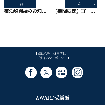
稿
前
次
ナ
ビ
過
宿泊税開始のお知らせ
次
【期間限定】ゴールデンウィークランチビュッフェ開催！【2026】
ゲ
去
の
ー
の
投
シ
投
稿:
ョ
稿:
ン
宿泊約款
採用情報
プライバシーポリシー
AWARD受賞歴