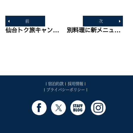
投
稿
前
次
ナ
ビ
過
仙台トク旅キャンペーンについて
次
別料理に新メニューが登場！「気仙沼産フカヒレ×JAPAN X豚の贅沢焼売」
ゲ
去
の
ー
の
投
シ
投
稿:
ョ
稿:
ン
宿泊約款
採用情報
プライバシーポリシー