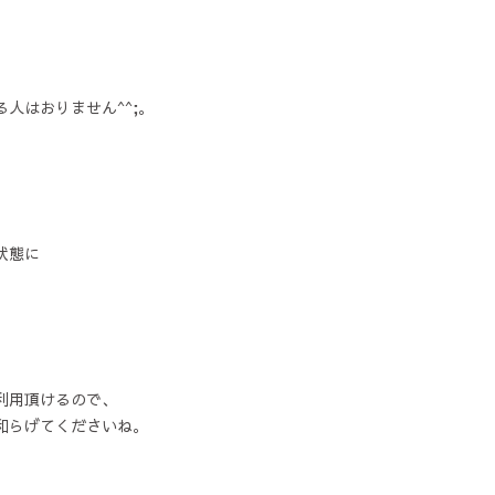
、
人はおりません^^;。
。
状態に
利用頂けるので、
和らげてくださいね。