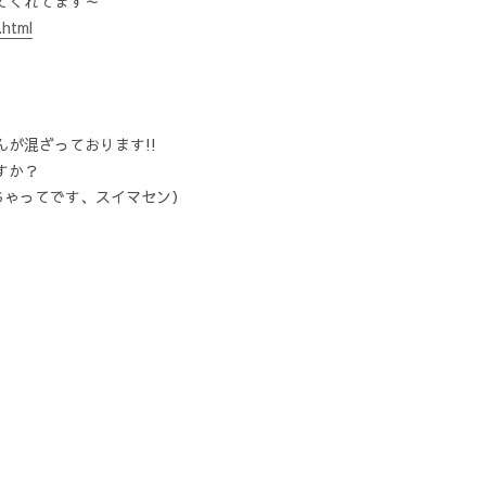
てくれてます～
.html
が混ざっております!!
すか？
ちゃってです、スイマセン）
）
）