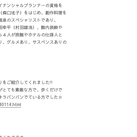
イナンシャルプランナーの資格を
（森口瑤子）をはじめ、創作料理を
温泉のスペシャリストであり、
田幸平（村田雄浩）、館内装飾や
ら４人が旅館やホテルの仕掛人と
り、グルメあり、サスペンスありの
をご紹介してくれました!!
がとても素敵な方で、歩くだけで
キラバンバンでている方でした☆
40114.html