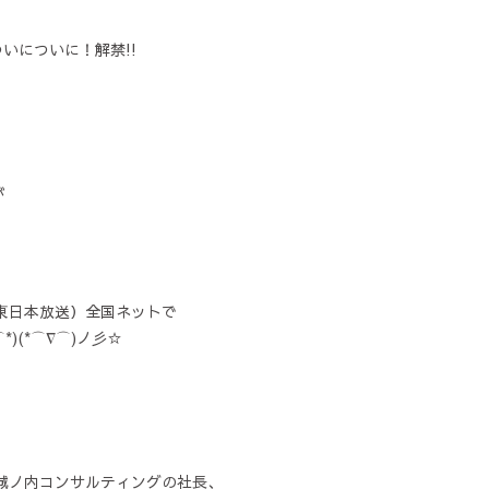
いについに！解禁!!
が
東日本放送）全国ネットで
)(*⌒∇⌒)ノ彡☆
城ノ内コンサルティングの社長、