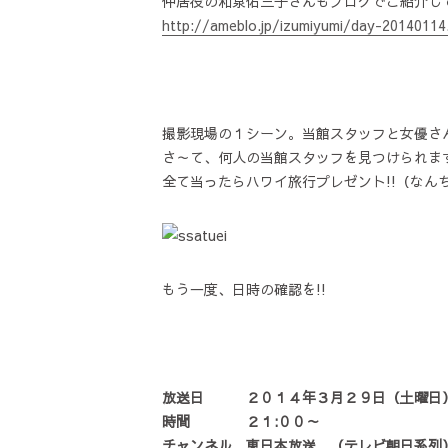
仲居役の和泉佑三子さんもブログでご紹介し
http://ameblo.jp/izumiyumi/day-20140114
撮影現場の１シーン。当館スタッフと女優さん
さ～て、何人の当館スタッフを見つけられま
全て当ったらハワイ旅行プレゼント!!（なん
もう一度、日時の確認を!!
放送日 ２０１４年３月２９日（土曜日
時間 ２１:００～
チャンネル 東日本放送 （テレビ朝日系列