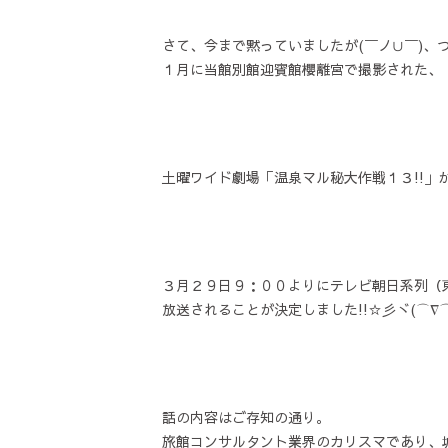
さて、今まで黙っていましたが(￣ノ∪￣)、つ
１月に当館別館迎賓館櫻離宮で撮影された、
土曜ワイド劇場「温泉マル秘大作戦１３!!」
３月２９日９：００よりにテレビ朝日系列（
放送されることが決定しました!!☆彡ヾ(⌒∇⌒*
話の内容はご存知の通り。
旅館コンサルタント業界のカリスマであり、