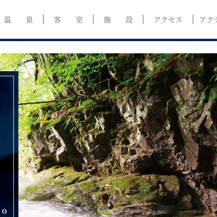
温 泉
客 室
施 設
アクセス
アク